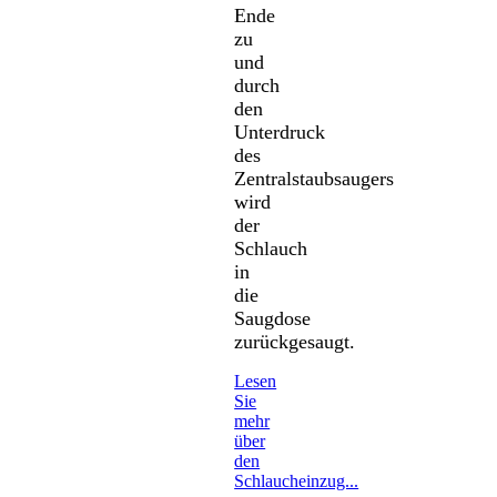
Ende
zu
und
durch
den
Unterdruck
des
Zentralstaubsaugers
wird
der
Schlauch
in
die
Saugdose
zurückgesaugt.
Lesen
Sie
mehr
über
den
Schlaucheinzug...