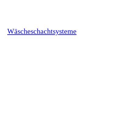
Werfen Sie auch einen Blick auf unsere
Wäscheschachtsysteme.
Wäscheschachtsysteme