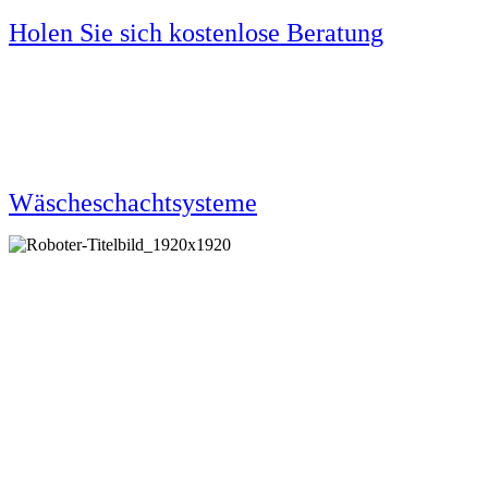
Holen Sie sich kostenlose Beratung
Werfen Sie auch einen Blick auf unsere
Wäscheschachtsysteme.
Wäscheschachtsysteme
Kompromisslos
sauber!
Mit der Power und Tiefenreinheit der
Zentralstaubsaugeranlage, kombiniert mit