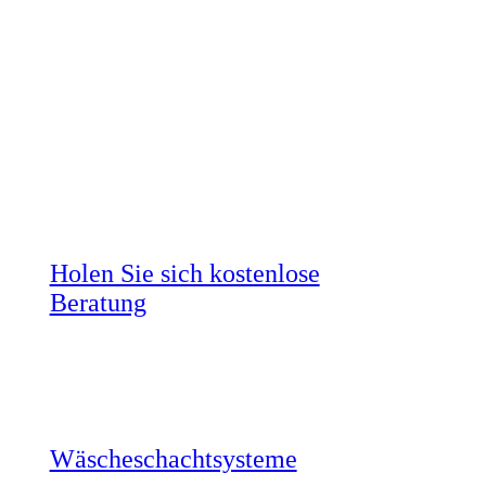
GENIALVAC
Zentralstaubsauger mit höchster
Zuverlässigkeit
Holen Sie sich kostenlose
Beratung
Werfen Sie auch einen Blick auf unsere
Wäscheschachtsysteme.
Wäscheschachtsysteme