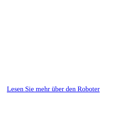
sauber!
Mit der Power und Tiefenreinheit der
Zentralstaubsaugeranlage, kombiniert
mit modernen und bequemen
Saugrobotern, schlagen wir die Brücke:
Wir wollen kein „entweder oder“,
sondern das volle Paket – 100 % sauber,
kombiniert mit Bequemlichkeit!
Lesen Sie mehr über den Roboter