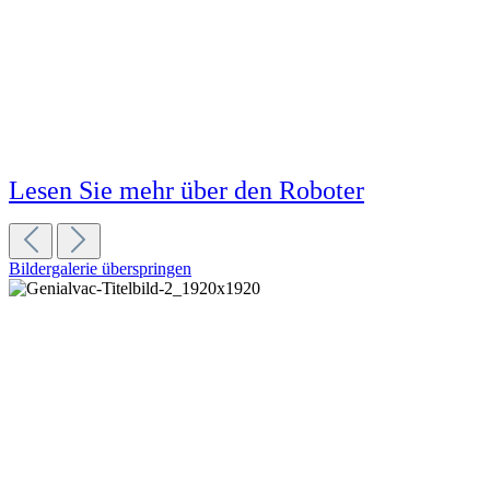
modernen und bequemen Saugrobotern,
schlagen wir die Brücke: Wir wollen kein
„entweder oder“, sondern das volle Paket –
100 % sauber, kombiniert mit
Bequemlichkeit!
Lesen Sie mehr über den Roboter
Bildergalerie überspringen