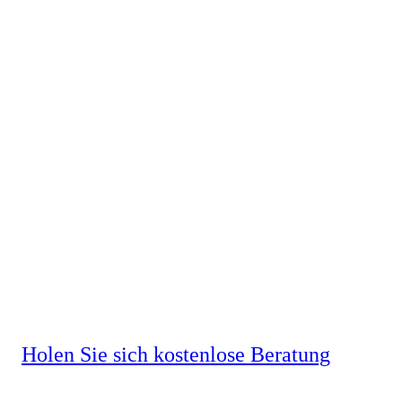
GENIALVAC
Zentralstaubsauger mit höchster
Zuverlässigkeit
Holen Sie sich kostenlose Beratung