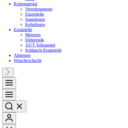
Rohrmaterial
Verrohrungsset
Einzelteile
Saugdosen
Kehrdosen
Ersatzteile
Motoren
Elektronik
AUT-Telesauger
Schlauch-Ersatzteile
Aktionen
Wäscheschacht