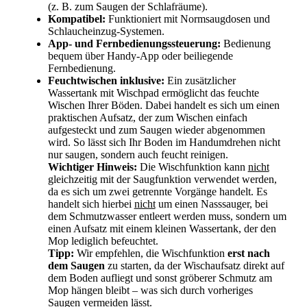
(z. B. zum Saugen der Schlafräume).
Kompatibel:
Funktioniert mit Normsaugdosen und
Schlaucheinzug-Systemen.
App- und Fernbedienungssteuerung:
Bedienung
bequem über Handy-App oder beiliegende
Fernbedienung.
Feuchtwischen inklusive:
Ein zusätzlicher
Wassertank mit Wischpad ermöglicht das feuchte
Wischen Ihrer Böden. Dabei handelt es sich um einen
praktischen Aufsatz, der zum Wischen einfach
aufgesteckt und zum Saugen wieder abgenommen
wird. So lässt sich Ihr Boden im Handumdrehen nicht
nur saugen, sondern auch feucht reinigen.
Wichtiger Hinweis:
Die Wischfunktion kann
nicht
gleichzeitig mit der Saugfunktion verwendet werden,
da es sich um zwei getrennte Vorgänge handelt. Es
handelt sich hierbei
nicht
um einen Nasssauger, bei
dem Schmutzwasser entleert werden muss, sondern um
einen Aufsatz mit einem kleinen Wassertank, der den
Mop lediglich befeuchtet.
Tipp:
Wir empfehlen, die Wischfunktion
erst nach
dem Saugen
zu starten, da der Wischaufsatz direkt auf
dem Boden aufliegt und sonst gröberer Schmutz am
Mop hängen bleibt – was sich durch vorheriges
Saugen vermeiden lässt.