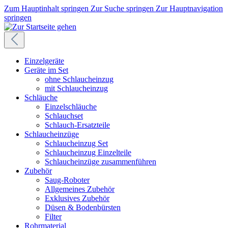
Zum Hauptinhalt springen
Zur Suche springen
Zur Hauptnavigation
springen
Einzelgeräte
Geräte im Set
ohne Schlaucheinzug
mit Schlaucheinzug
Schläuche
Einzelschläuche
Schlauchset
Schlauch-Ersatzteile
Schlaucheinzüge
Schlaucheinzug Set
Schlaucheinzug Einzelteile
Schlaucheinzüge zusammenführen
Zubehör
Saug-Roboter
Allgemeines Zubehör
Exklusives Zubehör
Düsen & Bodenbürsten
Filter
Rohrmaterial