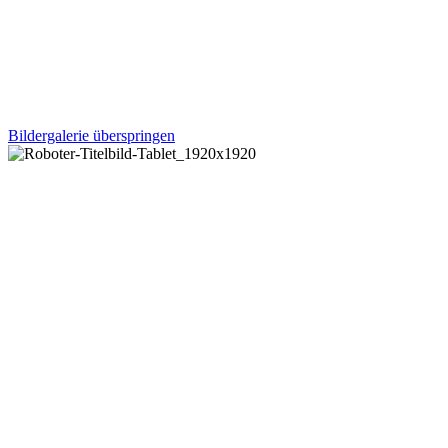
Mit der Power und Tiefenreinheit der
Zentralstaubsaugeranlage, kombiniert mit modernen und
bequemen Saugrobotern, schlagen wir die Brücke:
Wir wollen kein „entweder oder“, sondern das volle Paket
– 100 % sauber, kombiniert mit Bequemlichkeit!
Bildergalerie überspringen
Kompromisslos
sauber!
Mit der Power und Tiefenreinheit der
Zentralstaubsaugeranlage, kombiniert mit modernen
und bequemen Saugrobotern, schlagen wir die Brücke:
Wir wollen kein „entweder oder“, sondern das volle