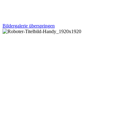
Paket – 100 % sauber, kombiniert mit Bequemlichkeit!
Bildergalerie überspringen
Kompromisslos
sauber!
Mit der Power und Tiefenreinheit der
Zentralstaubsaugeranlage, kombiniert mit modernen
und bequemen Saugrobotern, schlagen wir die Brücke:
Wir wollen kein „entweder oder“, sondern das volle
Paket – 100 % sauber, kombiniert mit Bequemlichkeit!