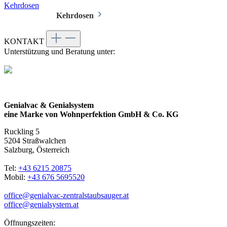
Kehrdosen
Kehrdosen
KONTAKT
Unterstützung und Beratung unter:
Genialvac & Genialsystem
eine Marke von Wohnperfektion GmbH & Co. KG
Ruckling 5
5204 Straßwalchen
Salzburg, Österreich
Tel:
+43 6215 20875
Mobil:
+43 676 5695520
office@genialvac-zentralstaubsauger.at
office@genialsystem.at
Öffnungszeiten: