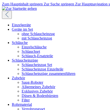
Zum Hauptinhalt springen
Zur Suche springen
Zur Hauptnavigation 
Einzelgeräte
Geräte im Set
ohne Schlaucheinzug
mit Schlaucheinzug
Schläuche
Einzelschläuche
Schlauchset
Schlauch-Ersatzteile
Schlaucheinzüge
Schlaucheinzug Set
Schlaucheinzug Einzelteile
Schlaucheinzüge zusammenführen
Zubehör
Saug-Roboter
Allgemeines Zubehör
Exklusives Zubehör
Düsen & Bodenbürsten
Filter
Rohrmaterial
Verrohrungsset