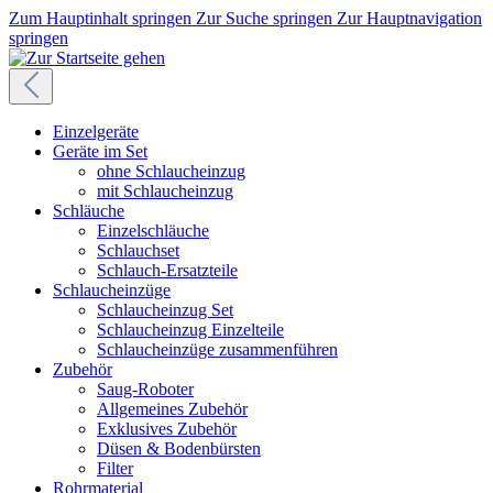
Zum Hauptinhalt springen
Zur Suche springen
Zur Hauptnavigation
springen
Einzelgeräte
Geräte im Set
ohne Schlaucheinzug
mit Schlaucheinzug
Schläuche
Einzelschläuche
Schlauchset
Schlauch-Ersatzteile
Schlaucheinzüge
Schlaucheinzug Set
Schlaucheinzug Einzelteile
Schlaucheinzüge zusammenführen
Zubehör
Saug-Roboter
Allgemeines Zubehör
Exklusives Zubehör
Düsen & Bodenbürsten
Filter
Rohrmaterial