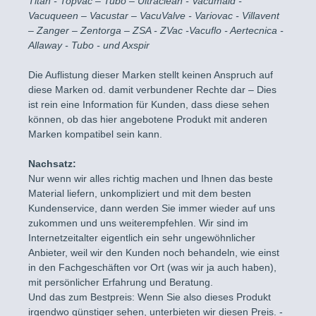
Titan - Topvac – Tubo – Ultraclean - Vacumaid -
Vacuqueen – Vacustar – VacuValve - Variovac - Villavent
– Zanger – Zentorga – ZSA - ZVac -Vacuflo - Aertecnica -
Allaway - Tubo - und Axspir
Die Auflistung dieser Marken stellt keinen Anspruch auf
diese Marken od. damit verbundener Rechte dar – Dies
ist rein eine Information für Kunden, dass diese sehen
können, ob das hier angebotene Produkt mit anderen
Marken kompatibel sein kann.
Nachsatz:
Nur wenn wir alles richtig machen und Ihnen das beste
Material liefern, unkompliziert und mit dem besten
Kundenservice, dann werden Sie immer wieder auf uns
zukommen und uns weiterempfehlen. Wir sind im
Internetzeitalter eigentlich ein sehr ungewöhnlicher
Anbieter, weil wir den Kunden noch behandeln, wie einst
in den Fachgeschäften vor Ort (was wir ja auch haben),
mit persönlicher Erfahrung und Beratung.
Und das zum Bestpreis: Wenn Sie also dieses Produkt
irgendwo günstiger sehen, unterbieten wir diesen Preis. -