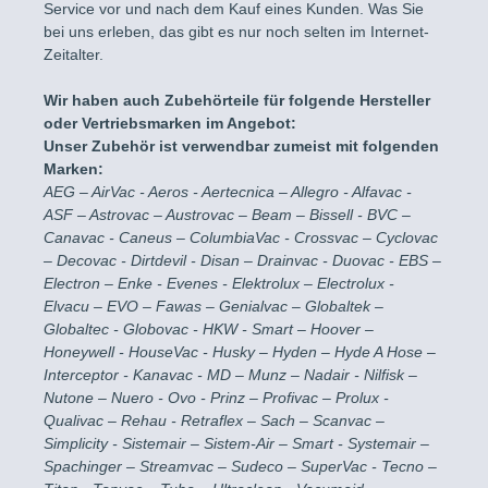
Anbieter: Verwendbar zumeist mit:AEG – AirVac - Aeros -
Zentorga – ZSA - ZVac -Vacuflo - Aertecnica - Allaway -
Service vor und nach dem Kauf eines Kunden. Was Sie
Aertecnica – Allegro - Alfavac - ASF – Astrovac – Austrovac
Tubo - und AxspirDie Auflistung dieser Marken stellt keinen
bei uns erleben, das gibt es nur noch selten im Internet-
– Beam – Bissell - BVC – Canavac - Caneus –
Anspruch auf diese Marken od. damit verbundener Rechte
Zeitalter.
ColumbiaVac - Crossvac – Cyclovac – Decovac - Dirtdevil -
dar – Dies ist rein eine Information für Kunden, dass diese
Disan – Drainvac - Duovac - EBS – Electron – Enke -
sehen können, ob das hier angebotene Produkt mit
Wir haben auch Zubehörteile für folgende Hersteller
Evenes - Elektrolux – Electrolux - Elvacu – EVO – Fawas –
anderen Marken kompatibel sein kann.
Genialvac – Globaltek – Globaltec - Globovac - HKW -
oder Vertriebsmarken im Angebot:
Smart – Hoover – Honeywell - HouseVac - Husky – Hyden
Unser Zubehör ist verwendbar zumeist mit folgenden
– Hyde A Hose – Interceptor - Kanavac - MD – Munz –
Marken:
Nadair - Nilfisk – Nutone – Nuero - Ovo - Prinz – Profivac –
AEG – AirVac - Aeros - Aertecnica – Allegro - Alfavac -
Prolux - Qualivac – Rehau - Retraflex – Sach – Scanvac –
ASF – Astrovac – Austrovac – Beam – Bissell - BVC –
Simplicity - Sistemair – Sistem-Air – Smart - Systemair –
Canavac - Caneus – ColumbiaVac - Crossvac – Cyclovac
Spachinger – Streamvac – Sudeco – SuperVac - Tecno –
Titan - Topvac – Tubo – Ultraclean - Vacumaid - Vacuqueen
– Decovac - Dirtdevil - Disan – Drainvac - Duovac - EBS –
– Vacustar – VacuValve - Variovac - Villavent – Zanger –
Electron – Enke - Evenes - Elektrolux – Electrolux -
Zentorga – ZSA - ZVac -Vacuflo - Aertecnica - Allaway -
Elvacu – EVO – Fawas – Genialvac – Globaltek –
Tubo - und AxspirDie Auflistung dieser Marken stellt keinen
Globaltec - Globovac - HKW - Smart – Hoover –
Anspruch auf diese Marken od. damit verbundener Rechte
Honeywell - HouseVac - Husky – Hyden – Hyde A Hose –
dar – Dies ist rein eine Information für Kunden, dass diese
Interceptor - Kanavac - MD – Munz – Nadair - Nilfisk –
sehen können, ob das hier angebotene Produkt mit
anderen Marken kompatibel sein kann.
Nutone – Nuero - Ovo - Prinz – Profivac – Prolux -
Qualivac – Rehau - Retraflex – Sach – Scanvac –
Simplicity - Sistemair – Sistem-Air – Smart - Systemair –
Spachinger – Streamvac – Sudeco – SuperVac - Tecno –