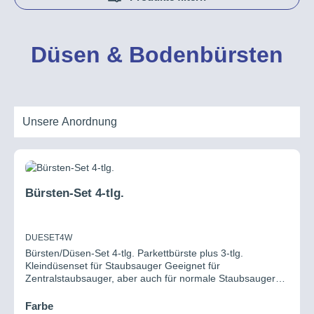
Düsen & Bodenbürsten
Bürsten-Set 4-tlg.
DUESET4W
Bürsten/Düsen-Set 4-tlg. Parkettbürste plus 3-tlg.
Kleindüsenset für Staubsauger Geeignet für
Zentralstaubsauger, aber auch für normale Staubsauger
mit Teleskoprohr-Anschluß 32mm.Dieses Staubsauger
Bürstenset besteht aus verschiedenen Bürsten und
auswählen
Farbe