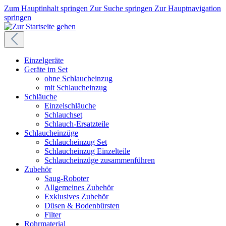
Zum Hauptinhalt springen
Zur Suche springen
Zur Hauptnavigation
springen
Einzelgeräte
Geräte im Set
ohne Schlaucheinzug
mit Schlaucheinzug
Schläuche
Einzelschläuche
Schlauchset
Schlauch-Ersatzteile
Schlaucheinzüge
Schlaucheinzug Set
Schlaucheinzug Einzelteile
Schlaucheinzüge zusammenführen
Zubehör
Saug-Roboter
Allgemeines Zubehör
Exklusives Zubehör
Düsen & Bodenbürsten
Filter
Rohrmaterial