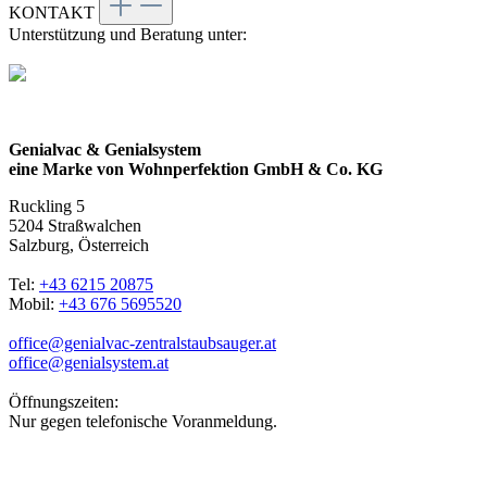
KONTAKT
Unterstützung und Beratung unter:
Genialvac & Genialsystem
eine Marke von Wohnperfektion GmbH & Co. KG
Ruckling 5
5204 Straßwalchen
Salzburg, Österreich
Tel:
+43 6215 20875
Mobil:
+43 676 5695520
office@genialvac-zentralstaubsauger.at
office@genialsystem.at
Öffnungszeiten:
Nur gegen telefonische Voranmeldung.