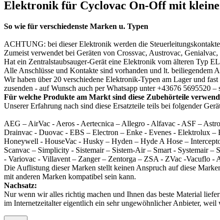
Elektronik für Cyclovac On-Off mit klein
So wie für verschiedenste Marken u. Typen
ACHTUNG: bei dieser Elektronik werden die Steuerleitungskontakte 
Zumeist verwendet bei Geräten von Crossvac, Austrovac, Genialvac,
Hat ein Zentralstaubsauger-Gerät eine Elektronik vom älteren Typ 
Alle Anschlüsse und Kontakte sind vorhanden und lt. beiliegendem 
Wir haben über 20 verschiedene Elektronik-Typen am Lager und fast 
zusenden - auf Wunsch auch per Whatsapp unter +43676 5695520 – so 
Für welche Produkte am Markt sind diese Zubehörteile verwen
Unserer Erfahrung nach sind diese Ersatzteile teils bei folgender Ge
AEG – AirVac - Aeros - Aertecnica – Allegro - Alfavac - ASF – Ast
Drainvac - Duovac - EBS – Electron – Enke - Evenes - Elektrolux –
Honeywell - HouseVac - Husky – Hyden – Hyde A Hose – Interceptor 
Scanvac – Simplicity - Sistemair – Sistem-Air – Smart - Systemair 
- Variovac - Villavent – Zanger – Zentorga – ZSA - ZVac -Vacuflo - 
Die Auflistung dieser Marken stellt keinen Anspruch auf diese Marken
mit anderen Marken kompatibel sein kann.
Nachsatz:
Nur wenn wir alles richtig machen und Ihnen das beste Material lie
im Internetzeitalter eigentlich ein sehr ungewöhnlicher Anbieter, we