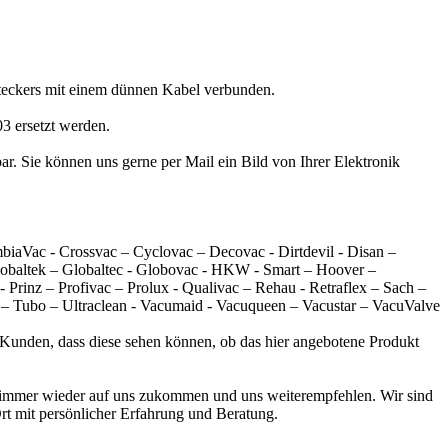
Steckers mit einem dünnen Kabel verbunden.
3 ersetzt werden.
. Sie können uns gerne per Mail ein Bild von Ihrer Elektronik
biaVac - Crossvac – Cyclovac – Decovac - Dirtdevil - Disan –
lobaltek – Globaltec - Globovac - HKW - Smart – Hoover –
rinz – Profivac – Prolux - Qualivac – Rehau - Retraflex – Sach –
c – Tubo – Ultraclean - Vacumaid - Vacuqueen – Vacustar – VacuValve
r Kunden, dass diese sehen können, ob das hier angebotene Produkt
ie immer wieder auf uns zukommen und uns weiterempfehlen. Wir sind
Ort mit persönlicher Erfahrung und Beratung.