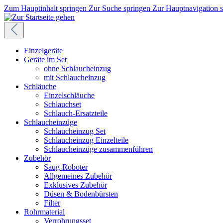
Zum Hauptinhalt springen
Zur Suche springen
Zur Hauptnavigation 
Einzelgeräte
Geräte im Set
ohne Schlaucheinzug
mit Schlaucheinzug
Schläuche
Einzelschläuche
Schlauchset
Schlauch-Ersatzteile
Schlaucheinzüge
Schlaucheinzug Set
Schlaucheinzug Einzelteile
Schlaucheinzüge zusammenführen
Zubehör
Saug-Roboter
Allgemeines Zubehör
Exklusives Zubehör
Düsen & Bodenbürsten
Filter
Rohrmaterial
Verrohrungsset