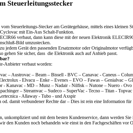
em Steuerleitungsstecker
vom Steuerleitungs-Stecker am Gerätegehäuse, mittels eines kleinen 
 Cyclovac mit Ein-Aus Schalt-Funktion.
ELECIR66 verbaut, dann kann diese mit der neuen Elektronik ELECIR90
Anschluß-Bild umzustecken.
zu jedem Gerät den passenden Ersatzmotor oder Originalmotor verfügbar
gehen Sie sicher, dass die Elektronik auch auf Anhieb passt.
dbar?
räte-Anbieter verbaut worden:
rovac – Austrovac – Beam – Bissell - BVC – Canavac - Caneus – Colum
 Electrolux - Elvacu – Enke – Evenes – EVO – Fawas – Genialvac – G
- Kanavac - MD – Munz – Nadair - Nilfisk – Nutone – Nuero - Ovo - P
– Spachinger – Streamvac – Sudeco – SuperVac - Tecno – Titan - Topva
Aertecnica - Allaway - Tubo - und Axspir
 od. damit verbundener Rechte dar – Dies ist rein eine Information fü
fern, unkompliziert und mit dem besten Kundenservice, dann werden S
il wir den Kunden noch behandeln wie einst in den Fachgeschäften vor 