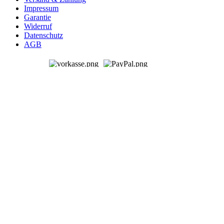
Impressum
Garantie
Widerruf
Datenschutz
AGB
© 2026 Genialvac Zentralstaubsauger
Alle Preise inkl. gesetzl. Mehrwertsteuer zzgl.
Versandkosten
und
ggf. Nachnahmegebühren, wenn nicht anders angegeben.
Bestpreis-Garantie
BESTPREIS-GARANTIE
AUF ALLE PRODUKTE
Sollten Sie eines unserer Produkte bei einen anderen Anbieter
günstiger finden, kontaktieren Sie uns einfach vor dem Kauf – wir
prüfen den Preis und machen Ihnen nach Möglichkeit ein besseres
Angebot.
Senden Sie uns dazu einfach einen entsprechenden Nachweis (z. B.