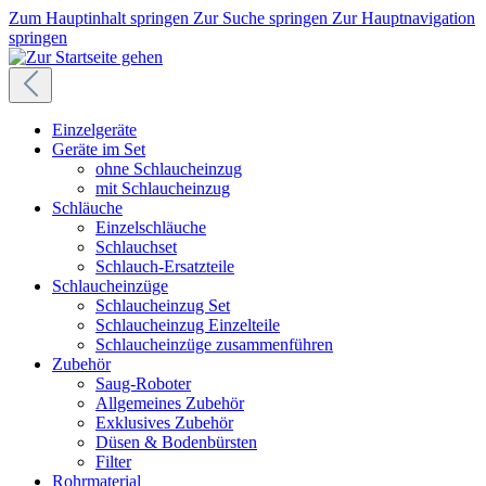
Zum Hauptinhalt springen
Zur Suche springen
Zur Hauptnavigation
springen
Einzelgeräte
Geräte im Set
ohne Schlaucheinzug
mit Schlaucheinzug
Schläuche
Einzelschläuche
Schlauchset
Schlauch-Ersatzteile
Schlaucheinzüge
Schlaucheinzug Set
Schlaucheinzug Einzelteile
Schlaucheinzüge zusammenführen
Zubehör
Saug-Roboter
Allgemeines Zubehör
Exklusives Zubehör
Düsen & Bodenbürsten
Filter
Rohrmaterial