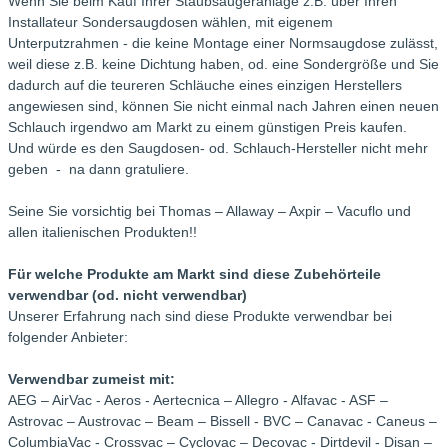
Wenn Sie beim Kauf Ihrer Staubsaugeranlage z.B. über Ihren
Installateur Sondersaugdosen wählen, mit eigenem
Unterputzrahmen - die keine Montage einer Normsaugdose zulässt,
weil diese z.B. keine Dichtung haben, od. eine Sondergröße und Sie
dadurch auf die teureren Schläuche eines einzigen Herstellers
angewiesen sind, können Sie nicht einmal nach Jahren einen neuen
Schlauch irgendwo am Markt zu einem günstigen Preis kaufen.
Und würde es den Saugdosen- od. Schlauch-Hersteller nicht mehr
geben - na dann gratuliere.
Seine Sie vorsichtig bei Thomas – Allaway – Axpir – Vacuflo und
allen italienischen Produkten!!
Für welche Produkte am Markt sind diese Zubehörteile
verwendbar (od. nicht verwendbar)
Unserer Erfahrung nach sind diese Produkte verwendbar bei
folgender Anbieter:
Verwendbar zumeist mit:
AEG – AirVac - Aeros - Aertecnica – Allegro - Alfavac - ASF –
Astrovac – Austrovac – Beam – Bissell - BVC – Canavac - Caneus –
ColumbiaVac - Crossvac – Cyclovac – Decovac - Dirtdevil - Disan –