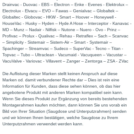
Drainvac - Duovac - EBS – Electron – Enke - Evenes - Elektrolux –
Electrolux - Elvacu – EVO – Fawas – Genialvac – Globaltek –
Globaltec - Globovac - HKW - Smart – Hoover – Honeywell -
HouseVac - Husky – Hyden – Hyde A Hose – Interceptor - Kanavac -
MD – Munz – Nadair - Nilfisk – Nutone – Nuero - Ovo - Prinz –
Profivac – Prolux - Qualivac – Rehau - Retraflex – Sach – Scanvac
– Simplicity - Sistemair – Sistem-Air – Smart - Systemair –
Spachinger – Streamvac – Sudeco – SuperVac - Tecno – Titan -
Topvac – Tubo – Ultraclean - Vacumaid - Vacuqueen – Vacustar –
VacuValve - Variovac - Villavent – Zanger – Zentorga – ZSA - ZVac
Die Auflistung dieser Marken stellt keinen Anspruch auf diese
Marken od. damit verbundener Rechte dar – Dies ist rein eine
Information für Kunden, dass diese sehen können, ob das hier
angebotene Produkt mit anderen Marken kompatibel sein kann.
Wenn Sie dieses Produkt zur Ergänzung von bereits bestehenden
Montagerahmen kaufen möchten, dann können Sie uns vorab ein
Bild von Ihrer Situation (Saugdose und Unterputzrahmen) senden
und wir können Ihnen bestätigen, welche Saugdose zu Ihrem
Unterputzrahmen verwendet werden kann.