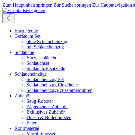
Zum Hauptinhalt springen
Zur Suche springen
Zur Hauptnavigation 
Einzelgeräte
Geräte im Set
ohne Schlaucheinzug
mit Schlaucheinzug
Schläuche
Einzelschläuche
Schlauchset
Schlauch-Ersatzteile
Schlaucheinzüge
Schlaucheinzug Set
Schlaucheinzug Einzelteile
Schlaucheinzüge zusammenführen
Zubehör
Saug-Roboter
Allgemeines Zubehör
Exklusives Zubehör
Düsen & Bodenbürsten
Filter
Rohrmaterial
Verrohrungsset