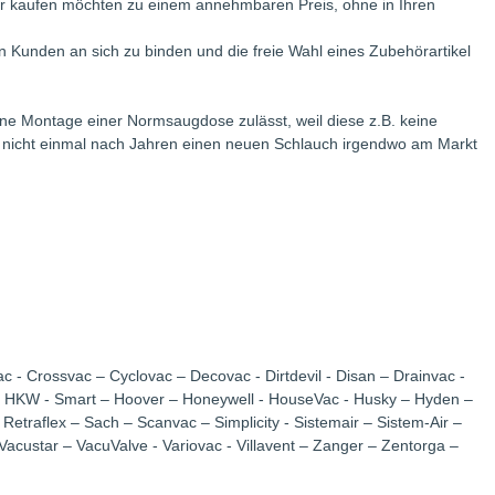
ör kaufen möchten zu einem annehmbaren Preis, ohne in Ihren
 Kunden an sich zu binden und die freie Wahl eines Zubehörartikel
ne Montage einer Normsaugdose zulässt, weil diese z.B. keine
e nicht einmal nach Jahren einen neuen Schlauch irgendwo am Markt
c - Crossvac – Cyclovac – Decovac - Dirtdevil - Disan – Drainvac -
c - HKW - Smart – Hoover – Honeywell - HouseVac - Husky – Hyden –
Retraflex – Sach – Scanvac – Simplicity - Sistemair – Sistem-Air –
acustar – VacuValve - Variovac - Villavent – Zanger – Zentorga –