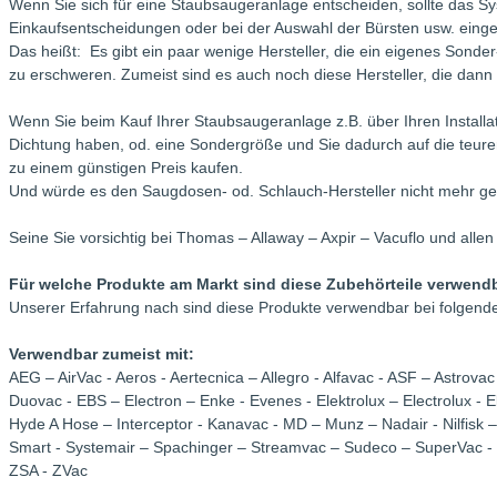
Wenn Sie sich für eine Staubsaugeranlage entscheiden, sollte das 
Einkaufsentscheidungen oder bei der Auswahl der Bürsten usw. einge
Das heißt: Es gibt ein paar wenige Hersteller, die ein eigenes Son
zu erschweren. Zumeist sind es auch noch diese Hersteller, die d
Wenn Sie beim Kauf Ihrer Staubsaugeranlage z.B. über Ihren Install
Dichtung haben, od. eine Sondergröße und Sie dadurch auf die teure
zu einem günstigen Preis kaufen.
Und würde es den Saugdosen- od. Schlauch-Hersteller nicht mehr ge
Seine Sie vorsichtig bei Thomas – Allaway – Axpir – Vacuflo und allen 
Für welche Produkte am Markt sind diese Zubehörteile verwendb
Unserer Erfahrung nach sind diese Produkte verwendbar bei folgende
Verwendbar zumeist mit:
AEG – AirVac - Aeros - Aertecnica – Allegro - Alfavac - ASF – Astrov
Duovac - EBS – Electron – Enke - Evenes - Elektrolux – Electrolux 
Hyde A Hose – Interceptor - Kanavac - MD – Munz – Nadair - Nilfisk – 
Smart - Systemair – Spachinger – Streamvac – Sudeco – SuperVac - T
ZSA - ZVac