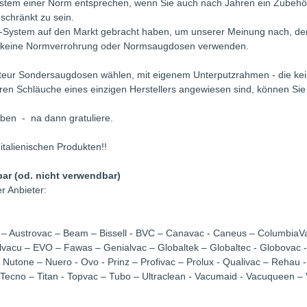
System einer Norm entsprechen, wenn Sie auch nach Jahren ein Zubeh
schränkt zu sein.
der-System auf den Markt gebracht haben, um unserer Meinung nach, den
ann keine Normverrohrung oder Normsaugdosen verwenden.
ateur Sondersaugdosen wählen, mit eigenem Unterputzrahmen - die kei
ren Schläuche eines einzigen Herstellers angewiesen sind, können Si
ben - na dann gratuliere.
italienischen Produkten!!
ar (od. nicht verwendbar)
r Anbieter:
ac – Austrovac – Beam – Bissell - BVC – Canavac - Caneus – ColumbiaVa
- Elvacu – EVO – Fawas – Genialvac – Globaltek – Globaltec - Globova
Nutone – Nuero - Ovo - Prinz – Profivac – Prolux - Qualivac – Rehau - 
ecno – Titan - Topvac – Tubo – Ultraclean - Vacumaid - Vacuqueen – V