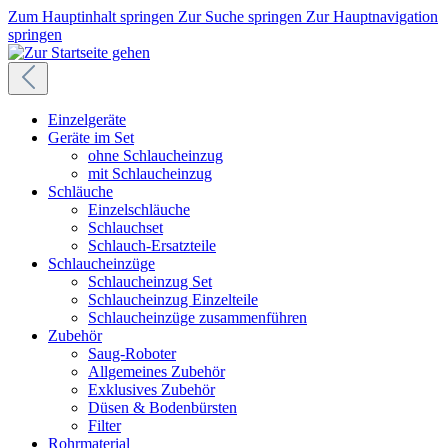
Zum Hauptinhalt springen
Zur Suche springen
Zur Hauptnavigation
springen
Einzelgeräte
Geräte im Set
ohne Schlaucheinzug
mit Schlaucheinzug
Schläuche
Einzelschläuche
Schlauchset
Schlauch-Ersatzteile
Schlaucheinzüge
Schlaucheinzug Set
Schlaucheinzug Einzelteile
Schlaucheinzüge zusammenführen
Zubehör
Saug-Roboter
Allgemeines Zubehör
Exklusives Zubehör
Düsen & Bodenbürsten
Filter
Rohrmaterial