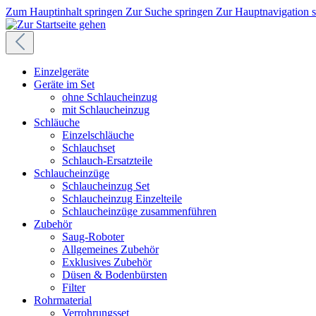
Zum Hauptinhalt springen
Zur Suche springen
Zur Hauptnavigation 
Einzelgeräte
Geräte im Set
ohne Schlaucheinzug
mit Schlaucheinzug
Schläuche
Einzelschläuche
Schlauchset
Schlauch-Ersatzteile
Schlaucheinzüge
Schlaucheinzug Set
Schlaucheinzug Einzelteile
Schlaucheinzüge zusammenführen
Zubehör
Saug-Roboter
Allgemeines Zubehör
Exklusives Zubehör
Düsen & Bodenbürsten
Filter
Rohrmaterial
Verrohrungsset