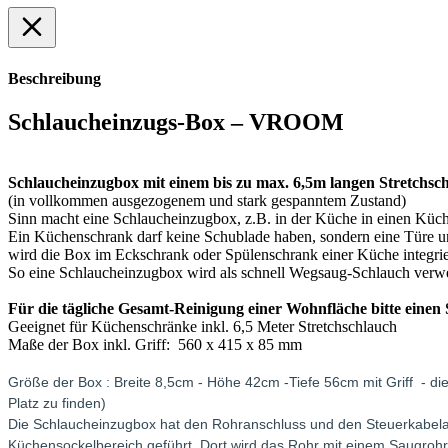
Beschreibung
Schlaucheinzugs-Box – VROOM
Schlaucheinzugbox mit einem bis zu max. 6,5m langen Stretchsc
(in vollkommen ausgezogenem und stark gespanntem Zustand)
Sinn macht eine Schlaucheinzugbox, z.B. in der Küche in einen Küche
Ein Küchenschrank darf keine Schublade haben, sondern eine Türe un
wird die Box im Eckschrank oder Spülenschrank einer Küche integrie
So eine Schlaucheinzugbox wird als schnell Wegsaug-Schlauch verwe
Für die tägliche Gesamt-Reinigung einer Wohnfläche bitte eine
Geeignet für Küchenschränke inkl. 6,5 Meter Stretchschlauch
Maße der Box inkl. Griff: 560 x 415 x 85 mm
Größe der Box : Breite 8,5cm - Höhe 42cm -Tiefe 56cm mit Griff - d
Platz zu finden)
Die Schlaucheinzugbox hat den Rohranschluss und den Steuerkabelansc
Küchensockelbereich geführt. Dort wird das Rohr mit einem Saugrohr 