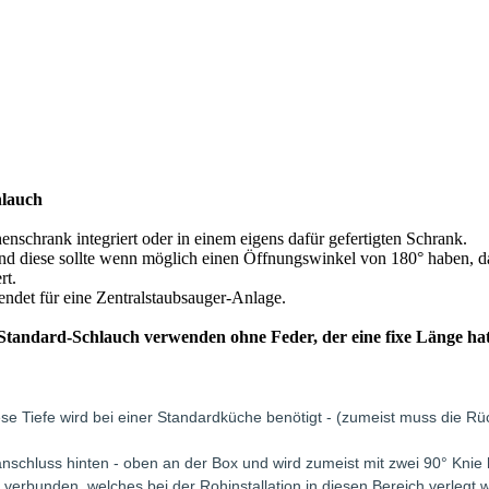
hlauch
nschrank integriert oder in einem eigens dafür gefertigten Schrank.
d diese sollte wenn möglich einen Öffnungswinkel von 180° haben, da
rt.
ndet für eine Zentralstaubsauger-Anlage.
n Standard-Schlauch verwenden ohne Feder, der eine fixe Länge ha
iese Tiefe wird bei einer Standardküche benötigt - (zumeist muss die
hluss hinten - oben an der Box und wird zumeist mit zwei 90° Knie hin
verbunden, welches bei der Rohinstallation in diesen Bereich verlegt 