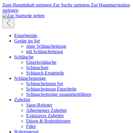
Zum Hauptinhalt springen
Zur Suche springen
Zur Hauptnavigation
springen
Einzelgeräte
Geräte im Set
ohne Schlaucheinzug
mit Schlaucheinzug
Schläuche
Einzelschläuche
Schlauchset
Schlauch-Ersatzteile
Schlaucheinzüge
Schlaucheinzug Set
Schlaucheinzug Einzelteile
Schlaucheinzüge zusammenführen
Zubehör
Saug-Roboter
Allgemeines Zubehör
Exklusives Zubehör
Düsen & Bodenbürsten
Filter
Rohrmaterial