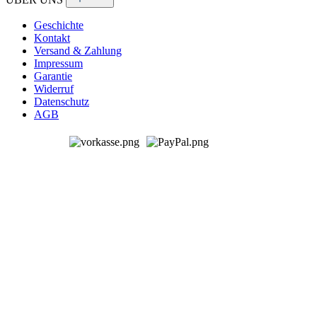
Geschichte
Kontakt
Versand & Zahlung
Impressum
Garantie
Widerruf
Datenschutz
AGB
© 2026 Genialvac Zentralstaubsauger
Alle Preise inkl. gesetzl. Mehrwertsteuer zzgl.
Versandkosten
und
ggf. Nachnahmegebühren, wenn nicht anders angegeben.
Bestpreis-Garantie
BESTPREIS-GARANTIE
AUF ALLE PRODUKTE
Sollten Sie eines unserer Produkte bei einen anderen Anbieter
günstiger finden, kontaktieren Sie uns einfach vor dem Kauf – wir