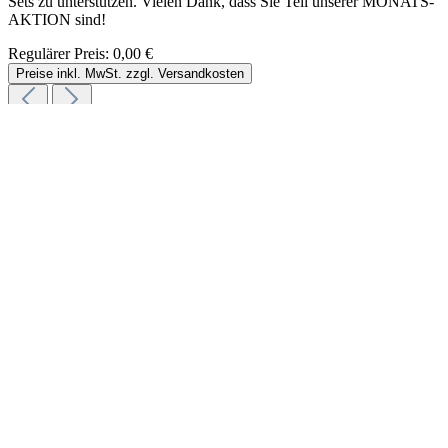
Sets zu unterstützen. Vielen Dank, dass Sie Teil unserer MONATS-
AKTION sind!
Regulärer Preis:
0,00 €
Preise inkl. MwSt. zzgl. Versandkosten
KONTAKT
Unterstützung und Beratung unter:
Genialvac & Genialsystem
eine Marke von Wohnperfektion GmbH & Co. KG
Ruckling 5
5204 Straßwalchen
Salzburg, Österreich
Tel:
+43 6215 20875
Mobil:
+43 676 5695520