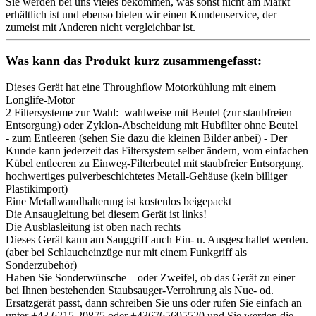
Sie werden bei uns vieles bekommen, was sonst nicht am Markt
erhältlich ist und ebenso bieten wir einen Kundenservice, der
zumeist mit Anderen nicht vergleichbar ist.
Was kann das Produkt kurz zusammengefasst:
Dieses Gerät hat eine Throughflow Motorkühlung mit einem
Longlife-Motor
2 Filtersysteme zur Wahl: wahlweise mit Beutel (zur staubfreien
Entsorgung) oder Zyklon-Abscheidung mit Hubfilter ohne Beutel
- zum Entleeren (sehen Sie dazu die kleinen Bilder anbei) - Der
Kunde kann jederzeit das Filtersystem selber ändern, vom einfachen
Kübel entleeren zu Einweg-Filterbeutel mit staubfreier Entsorgung.
hochwertiges pulverbeschichtetes Metall-Gehäuse (kein billiger
Plastikimport)
Eine Metallwandhalterung ist kostenlos beigepackt
Die Ansaugleitung bei diesem Gerät ist links!
Die Ausblasleitung ist oben nach rechts
Dieses Gerät kann am Sauggriff auch Ein- u. Ausgeschaltet werden.
(aber bei Schlaucheinzüge nur mit einem Funkgriff als
Sonderzubehör)
Haben Sie Sonderwünsche – oder Zweifel, ob das Gerät zu einer
bei Ihnen bestehenden Staubsauger-Verrohrung als Nue- od.
Ersatzgerät passt, dann schreiben Sie uns oder rufen Sie einfach an
unter +43 6215 20875 oder +436765695520 und Sie werden die