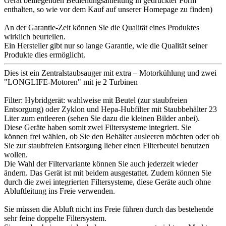
Gerät beiliegenden Bedienungsanleitung in gedruckter Form
enthalten, so wie vor dem Kauf auf unserer Homepage zu finden)
An der Garantie-Zeit können Sie die Qualität eines Produktes
wirklich beurteilen.
Ein Hersteller gibt nur so lange Garantie, wie die Qualität seiner
Produkte dies ermöglicht.
Dies ist ein Zentralstaubsauger mit extra – Motorkühlung und zwei
"LONGLIFE-Motoren" mit je 2 Turbinen
Filter: Hybridgerät: wahlweise mit Beutel (zur staubfreien
Entsorgung) oder Zyklon und Hepa-Hubfilter mit Staubbehälter 23
Liter zum entleeren (sehen Sie dazu die kleinen Bilder anbei).
Diese Geräte haben somit zwei Filtersysteme integriert. Sie
können frei wählen, ob Sie den Behälter ausleeren möchten oder ob
Sie zur staubfreien Entsorgung lieber einen Filterbeutel benutzen
wollen.
Die Wahl der Filtervariante können Sie auch jederzeit wieder
ändern. Das Gerät ist mit beidem ausgestattet. Zudem können Sie
durch die zwei integrierten Filtersysteme, diese Geräte auch ohne
Abluftleitung ins Freie verwenden.
Sie müssen die Abluft nicht ins Freie führen durch das bestehende
sehr feine doppelte Filtersystem.