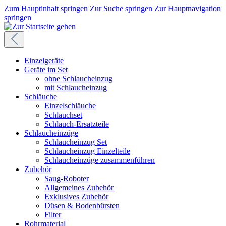
Zum Hauptinhalt springen
Zur Suche springen
Zur Hauptnavigation
springen
Einzelgeräte
Geräte im Set
ohne Schlaucheinzug
mit Schlaucheinzug
Schläuche
Einzelschläuche
Schlauchset
Schlauch-Ersatzteile
Schlaucheinzüge
Schlaucheinzug Set
Schlaucheinzug Einzelteile
Schlaucheinzüge zusammenführen
Zubehör
Saug-Roboter
Allgemeines Zubehör
Exklusives Zubehör
Düsen & Bodenbürsten
Filter
Rohrmaterial