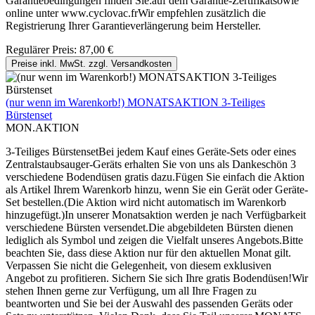
Garantiebedingungen finden Sie:auf dem Garantie-Zertifikatsowie
online unter www.cyclovac.frWir empfehlen zusätzlich die
Registrierung Ihrer Garantieverlängerung beim Hersteller.
Regulärer Preis:
87,00 €
Preise inkl. MwSt. zzgl. Versandkosten
(nur wenn im Warenkorb!) MONATSAKTION 3-Teiliges
Bürstenset
MON.AKTION
3-Teiliges BürstensetBei jedem Kauf eines Geräte-Sets oder eines
Zentralstaubsauger-Geräts erhalten Sie von uns als Dankeschön 3
verschiedene Bodendüsen gratis dazu.Fügen Sie einfach die Aktion
als Artikel Ihrem Warenkorb hinzu, wenn Sie ein Gerät oder Geräte-
Set bestellen.(Die Aktion wird nicht automatisch im Warenkorb
hinzugefügt.)In unserer Monatsaktion werden je nach Verfügbarkeit
verschiedene Bürsten versendet.Die abgebildeten Bürsten dienen
lediglich als Symbol und zeigen die Vielfalt unseres Angebots.Bitte
beachten Sie, dass diese Aktion nur für den aktuellen Monat gilt.
Verpassen Sie nicht die Gelegenheit, von diesem exklusiven
Angebot zu profitieren. Sichern Sie sich Ihre gratis Bodendüsen!Wir
stehen Ihnen gerne zur Verfügung, um all Ihre Fragen zu
beantworten und Sie bei der Auswahl des passenden Geräts oder