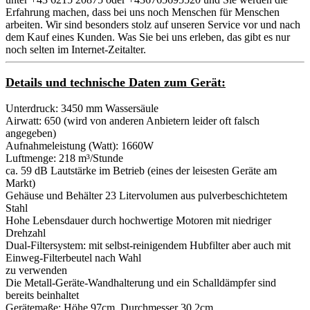
Erfahrung machen, dass bei uns noch Menschen für Menschen
arbeiten. Wir sind besonders stolz auf unseren Service vor und nach
dem Kauf eines Kunden. Was Sie bei uns erleben, das gibt es nur
noch selten im Internet-Zeitalter.
Details und technische Daten zum Gerät:
Unterdruck: 3450 mm Wassersäule
Airwatt: 650 (wird von anderen Anbietern leider oft falsch
angegeben)
Aufnahmeleistung (Watt): 1660W
Luftmenge: 218 m³/Stunde
ca. 59 dB Lautstärke im Betrieb (eines der leisesten Geräte am
Markt)
Gehäuse und Behälter 23 Litervolumen aus pulverbeschichtetem
Stahl
Hohe Lebensdauer durch hochwertige Motoren mit niedriger
Drehzahl
Dual-Filtersystem: mit selbst-reinigendem Hubfilter aber auch mit
Einweg-Filterbeutel nach Wahl
zu verwenden
Die Metall-Geräte-Wandhalterung und ein Schalldämpfer sind
bereits beinhaltet
Gerätemaße: Höhe 97cm, Durchmesser 30,2cm