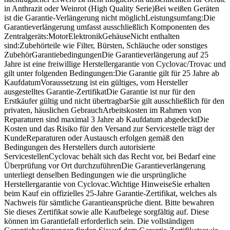
in Anthrazit oder Weinrot (High Quality Serie)Bei weißen Geräten
ist die Garantie-Verlängerung nicht möglichLeistungsumfang:Die
Garantieverlängerung umfasst ausschließlich Komponenten des
Zentralgeräts:MotorElektronikGehäuseNicht enthalten
sind:Zubehörteile wie Filter, Bürsten, Schläuche oder sonstiges
ZubehörGarantiebedingungenDie Garantieverlängerung auf 25
Jahre ist eine freiwillige Herstellergarantie von Cyclovac/Trovac und
gilt unter folgenden Bedingungen:Die Garantie gilt für 25 Jahre ab
KaufdatumVoraussetzung ist ein gültiges, vom Hersteller
ausgestelltes Garantie-ZertifikatDie Garantie ist nur für den
Erstkäufer gültig und nicht übertragbarSie gilt ausschließlich für den
privaten, häuslichen GebrauchArbeitskosten im Rahmen von
Reparaturen sind maximal 3 Jahre ab Kaufdatum abgedecktDie
Kosten und das Risiko für den Versand zur Servicestelle trägt der
KundeReparaturen oder Austausch erfolgen gemäß den
Bedingungen des Herstellers durch autorisierte
ServicestellenCyclovac behält sich das Recht vor, bei Bedarf eine
Überprüfung vor Ort durchzuführenDie Garantieverlängerung
unterliegt denselben Bedingungen wie die ursprüngliche
Herstellergarantie von Cyclovac.Wichtige HinweiseSie erhalten
beim Kauf ein offizielles 25-Jahre Garantie-Zertifikat, welches als
Nachweis für sämtliche Garantieansprüche dient. Bitte bewahren
Sie dieses Zertifikat sowie alle Kaufbelege sorgfältig auf. Diese
können im Garantiefall erforderlich sein. Die vollständigen