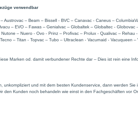
bezüge verwendbar
ac – Austrovac – Beam – Bissell - BVC – Canavac - Caneus – ColumbiaVa
- Elvacu – EVO – Fawas – Genialvac – Globaltek – Globaltec - Globova
Nutone – Nuero - Ovo - Prinz – Profivac – Prolux - Qualivac – Rehau - 
ecno – Titan - Topvac – Tubo – Ultraclean - Vacumaid - Vacuqueen – V
 diese Marken od. damit verbundener Rechte dar – Dies ist rein eine In
fern, unkompliziert und mit dem besten Kundenservice, dann werden Si
il wir den Kunden noch behandeln wie einst in den Fachgeschäften vor O