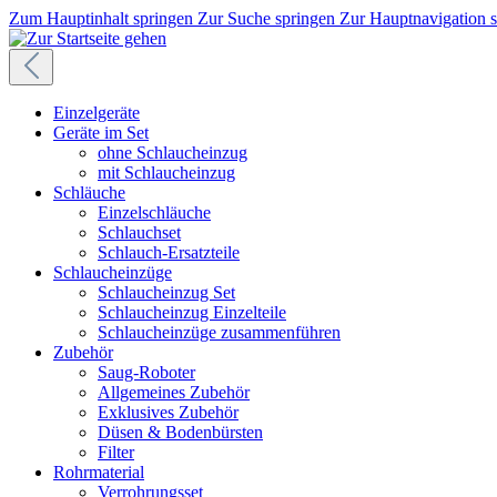
Zum Hauptinhalt springen
Zur Suche springen
Zur Hauptnavigation 
Einzelgeräte
Geräte im Set
ohne Schlaucheinzug
mit Schlaucheinzug
Schläuche
Einzelschläuche
Schlauchset
Schlauch-Ersatzteile
Schlaucheinzüge
Schlaucheinzug Set
Schlaucheinzug Einzelteile
Schlaucheinzüge zusammenführen
Zubehör
Saug-Roboter
Allgemeines Zubehör
Exklusives Zubehör
Düsen & Bodenbürsten
Filter
Rohrmaterial
Verrohrungsset