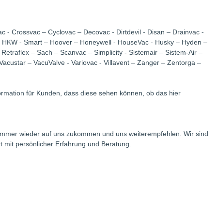
c - Crossvac – Cyclovac – Decovac - Dirtdevil - Disan – Drainvac -
c - HKW - Smart – Hoover – Honeywell - HouseVac - Husky – Hyden –
Retraflex – Sach – Scanvac – Simplicity - Sistemair – Sistem-Air –
acustar – VacuValve - Variovac - Villavent – Zanger – Zentorga –
formation für Kunden, dass diese sehen können, ob das hier
e immer wieder auf uns zukommen und uns weiterempfehlen. Wir sind
rt mit persönlicher Erfahrung und Beratung.